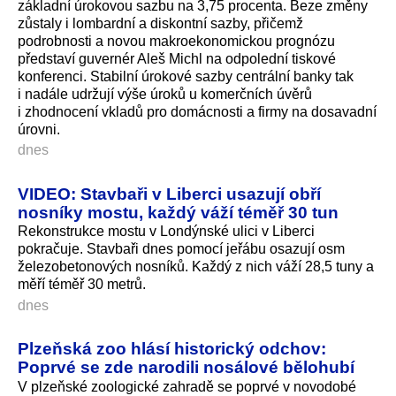
základní úrokovou sazbu na 3,75 procenta. Beze změny
zůstaly i lombardní a diskontní sazby, přičemž
podrobnosti a novou makroekonomickou prognózu
představí guvernér Aleš Michl na odpolední tiskové
konferenci. Stabilní úrokové sazby centrální banky tak
i nadále udržují výše úroků u komerčních úvěrů
i zhodnocení vkladů pro domácnosti a firmy na dosavadní
úrovni.
dnes
VIDEO: Stavbaři v Liberci usazují obří
nosníky mostu, každý váží téměř 30 tun
Rekonstrukce mostu v Londýnské ulici v Liberci
pokračuje. Stavbaři dnes pomocí jeřábu osazují osm
železobetonových nosníků. Každý z nich váží 28,5 tuny a
měří téměř 30 metrů.
dnes
Plzeňská zoo hlásí historický odchov:
Poprvé se zde narodili nosálové bělohubí
V plzeňské zoologické zahradě se poprvé v novodobé