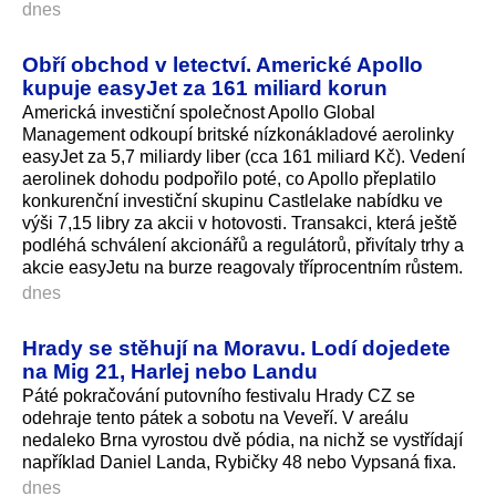
dnes
Obří obchod v letectví. Americké Apollo
kupuje easyJet za 161 miliard korun
Americká investiční společnost Apollo Global
Management odkoupí britské nízkonákladové aerolinky
easyJet za 5,7 miliardy liber (cca 161 miliard Kč). Vedení
aerolinek dohodu podpořilo poté, co Apollo přeplatilo
konkurenční investiční skupinu Castlelake nabídku ve
výši 7,15 libry za akcii v hotovosti. Transakci, která ještě
podléhá schválení akcionářů a regulátorů, přivítaly trhy a
akcie easyJetu na burze reagovaly tříprocentním růstem.
dnes
Hrady se stěhují na Moravu. Lodí dojedete
na Mig 21, Harlej nebo Landu
Páté pokračování putovního festivalu Hrady CZ se
odehraje tento pátek a sobotu na Veveří. V areálu
nedaleko Brna vyrostou dvě pódia, na nichž se vystřídají
například Daniel Landa, Rybičky 48 nebo Vypsaná fixa.
dnes