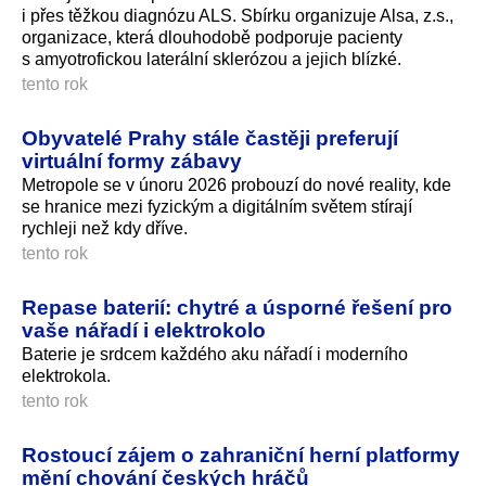
i přes těžkou diagnózu ALS. Sbírku organizuje Alsa, z.s.,
organizace, která dlouhodobě podporuje pacienty
s amyotrofickou laterální sklerózou a jejich blízké.
tento rok
Obyvatelé Prahy stále častěji preferují
virtuální formy zábavy
Metropole se v únoru 2026 probouzí do nové reality, kde
se hranice mezi fyzickým a digitálním světem stírají
rychleji než kdy dříve.
tento rok
Repase baterií: chytré a úsporné řešení pro
vaše nářadí i elektrokolo
Baterie je srdcem každého aku nářadí i moderního
elektrokola.
tento rok
Rostoucí zájem o zahraniční herní platformy
mění chování českých hráčů