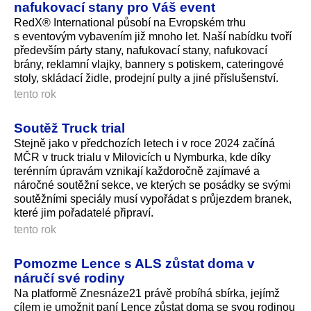
nafukovací stany pro Váš event
RedX® International působí na Evropském trhu
s eventovým vybavením již mnoho let. Naší nabídku tvoří
především párty stany, nafukovací stany, nafukovací
brány, reklamní vlajky, bannery s potiskem, cateringové
stoly, skládací židle, prodejní pulty a jiné příslušenství.
tento rok
Soutěž Truck trial
Stejně jako v předchozích letech i v roce 2024 začíná
MČR v truck trialu v Milovicích u Nymburka, kde díky
terénním úpravám vznikají každoročně zajímavé a
náročné soutěžní sekce, ve kterých se posádky se svými
soutěžními speciály musí vypořádat s průjezdem branek,
které jim pořadatelé připraví.
tento rok
Pomozme Lence s ALS zůstat doma v
náručí své rodiny
Na platformě Znesnáze21 právě probíhá sbírka, jejímž
cílem je umožnit paní Lence zůstat doma se svou rodinou