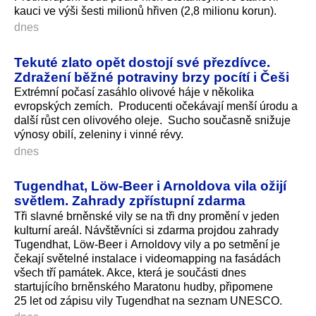
kauci ve výši šesti milionů hřiven (2,8 milionu korun).
dnes
Tekuté zlato opět dostojí své přezdívce.
Zdražení běžné potraviny brzy pocítí i Češi
Extrémní počasí zasáhlo olivové háje v několika
evropských zemích. Producenti očekávají menší úrodu a
další růst cen olivového oleje. Sucho současně snižuje
výnosy obilí, zeleniny i vinné révy.
dnes
Tugendhat, Löw-Beer i Arnoldova vila ožijí
světlem. Zahrady zpřístupní zdarma
Tři slavné brněnské vily se na tři dny promění v jeden
kulturní areál. Návštěvníci si zdarma projdou zahrady
Tugendhat, Löw-Beer i Arnoldovy vily a po setmění je
čekají světelné instalace i videomapping na fasádách
všech tří památek. Akce, která je součásti dnes
startujícího brněnského Maratonu hudby, připomene
25 let od zápisu vily Tugendhat na seznam UNESCO.