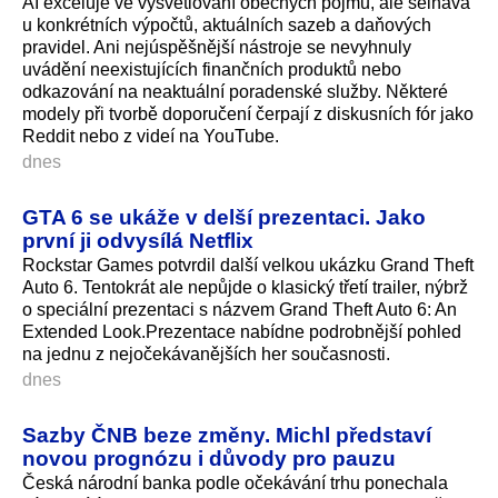
AI exceluje ve vysvětlování obecných pojmů, ale selhává
u konkrétních výpočtů, aktuálních sazeb a daňových
pravidel. Ani nejúspěšnější nástroje se nevyhnuly
uvádění neexistujících finančních produktů nebo
odkazování na neaktuální poradenské služby. Některé
modely při tvorbě doporučení čerpají z diskusních fór jako
Reddit nebo z videí na YouTube.
dnes
GTA 6 se ukáže v delší prezentaci. Jako
první ji odvysílá Netflix
Rockstar Games potvrdil další velkou ukázku Grand Theft
Auto 6. Tentokrát ale nepůjde o klasický třetí trailer, nýbrž
o speciální prezentaci s názvem Grand Theft Auto 6: An
Extended Look.Prezentace nabídne podrobnější pohled
na jednu z nejočekávanějších her současnosti.
dnes
Sazby ČNB beze změny. Michl představí
novou prognózu i důvody pro pauzu
Česká národní banka podle očekávání trhu ponechala