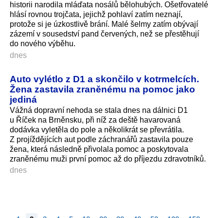
historii narodila mláďata nosálů bělohubých. Ošetřovatelé
hlásí rovnou trojčata, jejichž pohlaví zatím neznají,
protože si je úzkostlivě brání. Malé šelmy zatím obývají
zázemí v sousedství pand červených, než se přestěhují
do nového výběhu.
dnes
Auto vylétlo z D1 a skončilo v kotrmelcích.
Žena zastavila zraněnému na pomoc jako
jediná
Vážná dopravní nehoda se stala dnes na dálnici D1
u Říček na Brněnsku, při níž za deště havarovaná
dodávka vyletěla do pole a několikrát se převrátila.
Z projíždějících aut podle záchranářů zastavila pouze
žena, která následně přivolala pomoc a poskytovala
zraněnému muži první pomoc až do příjezdu zdravotníků.
dnes