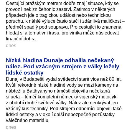
Cestující pražským metrem dobře znají situace, kdy se
provoz linek zničehonic zastaví. Zatímco v některých
případech jde o tragickou událost nebo technickou
poruchu, k náhlé výluce často stačí i zdánlivá maličkost –
předmět spadlý pod soupravu. Pro cestující to znamená
hledat si alternativní trasu, pro viníka může následovat
finanční dohra
dnes
Nízká hladina Dunaje odhalila nečekaný
nález. Pod vzácným strojem z války ležely
lidské ostatky
Dunaj v Budapešti vydal svědectví staré více než 80 let.
Kvůli rekordně nízké hladině vody se mezi kameny na
nábřeží u Batthyányho náměstí objevila nečekaná
silueta – téměř kompletní německý vojenský motocykl
z období druhé světové války. Nález ale neukrýval jen
vzácný kus techniky. Pod strojem odborníci objevili také
lidské ostatky a v okolí další nebezpečné pozůstatky
válečného materiálu.
dnes