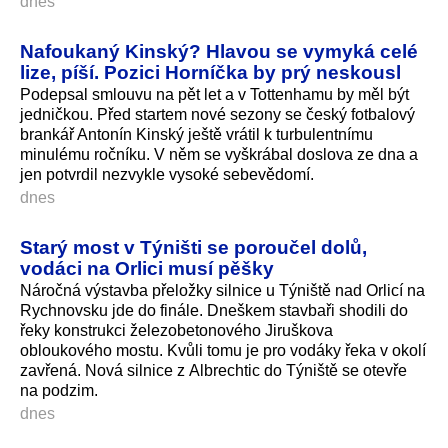
dnes
Nafoukaný Kinský? Hlavou se vymyká celé
lize, píší. Pozici Horníčka by prý neskousl
Podepsal smlouvu na pět let a v Tottenhamu by měl být
jedničkou. Před startem nové sezony se český fotbalový
brankář Antonín Kinský ještě vrátil k turbulentnímu
minulému ročníku. V něm se vyškrábal doslova ze dna a
jen potvrdil nezvykle vysoké sebevědomí.
dnes
Starý most v Týništi se poroučel dolů,
vodáci na Orlici musí pěšky
Náročná výstavba přeložky silnice u Týniště nad Orlicí na
Rychnovsku jde do finále. Dneškem stavbaři shodili do
řeky konstrukci železobetonového Jiruškova
obloukového mostu. Kvůli tomu je pro vodáky řeka v okolí
zavřená. Nová silnice z Albrechtic do Týniště se otevře
na podzim.
dnes