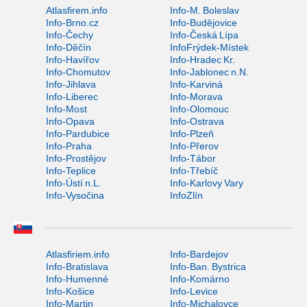
Atlasfirem.info
Info-M. Boleslav
Info-Brno.cz
Info-Budějovice
Info-Čechy
Info-Česká Lípa
Info-Děčín
InfoFrýdek-Místek
Info-Havířov
Info-Hradec Kr.
Info-Chomutov
Info-Jablonec n.N.
Info-Jihlava
Info-Karviná
Info-Liberec
Info-Morava
Info-Most
Info-Olomouc
Info-Opava
Info-Ostrava
Info-Pardubice
Info-Plzeň
Info-Praha
Info-Přerov
Info-Prostějov
Info-Tábor
Info-Teplice
Info-Třebíč
Info-Ústí n.L.
Info-Karlovy Vary
Info-Vysočina
InfoZlín
Atlasfiriem.info
Info-Bardejov
Info-Bratislava
Info-Ban. Bystrica
Info-Humenné
Info-Komárno
Info-Košice
Info-Levice
Info-Martin
Info-Michalovce