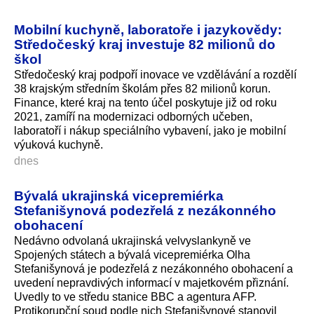
Mobilní kuchyně, laboratoře i jazykovědy:
Středočeský kraj investuje 82 milionů do
škol
Středočeský kraj podpoří inovace ve vzdělávání a rozdělí
38 krajským středním školám přes 82 milionů korun.
Finance, které kraj na tento účel poskytuje již od roku
2021, zamíří na modernizaci odborných učeben,
laboratoří i nákup speciálního vybavení, jako je mobilní
výuková kuchyně.
dnes
Bývalá ukrajinská vicepremiérka
Stefanišynová podezřelá z nezákonného
obohacení
Nedávno odvolaná ukrajinská velvyslankyně ve
Spojených státech a bývalá vicepremiérka Olha
Stefanišynová je podezřelá z nezákonného obohacení a
uvedení nepravdivých informací v majetkovém přiznání.
Uvedly to ve středu stanice BBC a agentura AFP.
Protikorupční soud podle nich Stefanišynové stanovil