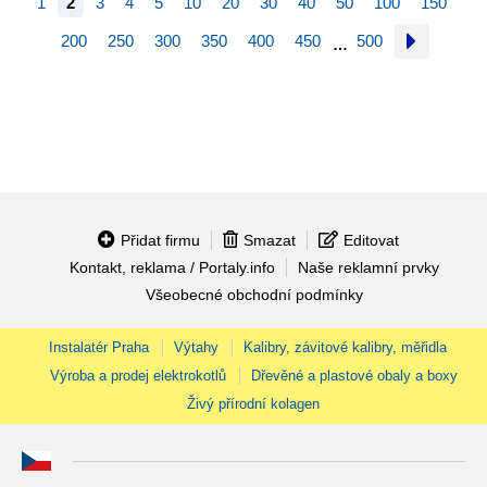
1
2
3
4
5
10
20
30
40
50
100
150
200
250
300
350
400
450
500
…
Přidat firmu
Smazat
Editovat
Kontakt, reklama / Portaly.info
Naše reklamní prvky
Všeobecné obchodní podmínky
Instalatér Praha
Výtahy
Kalibry, závitové kalibry, měřidla
Výroba a prodej elektrokotlů
Dřevěné a plastové obaly a boxy
Živý přírodní kolagen