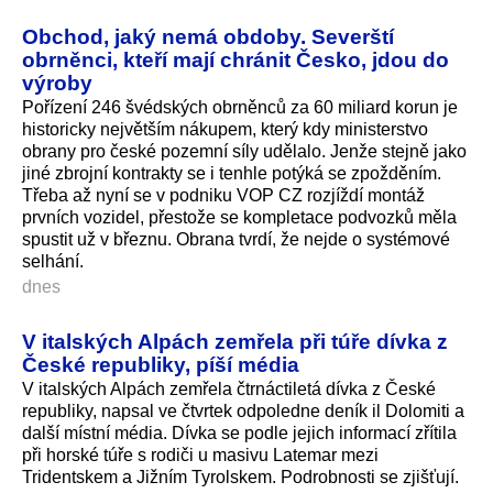
Obchod, jaký nemá obdoby. Severští
obrněnci, kteří mají chránit Česko, jdou do
výroby
Pořízení 246 švédských obrněnců za 60 miliard korun je
historicky největším nákupem, který kdy ministerstvo
obrany pro české pozemní síly udělalo. Jenže stejně jako
jiné zbrojní kontrakty se i tenhle potýká se zpožděním.
Třeba až nyní se v podniku VOP CZ rozjíždí montáž
prvních vozidel, přestože se kompletace podvozků měla
spustit už v březnu. Obrana tvrdí, že nejde o systémové
selhání.
dnes
V italských Alpách zemřela při túře dívka z
České republiky, píší média
V italských Alpách zemřela čtrnáctiletá dívka z České
republiky, napsal ve čtvrtek odpoledne deník il Dolomiti a
další místní média. Dívka se podle jejich informací zřítila
při horské túře s rodiči u masivu Latemar mezi
Tridentskem a Jižním Tyrolskem. Podrobnosti se zjišťují.