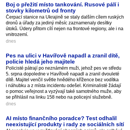
Boj o přežití místo tankování. Rusové pálí i
stovky kilometrů od fronty
Čerpací stanice na Ukrajině se staly dalším cílem ruských
dronů a úřady za jediný měsíc zaznamenaly desítky
útoků. Údery přitom cílí nejen na frontové regiony, ale i na
vnitrozemí.
dnes
Pes na ulici v Havířově napadl a zranil dítě,
policie hledá jeho majitele
Policisté pátrají po neznámém muži, jehož pes ve středu
5. srpna dopoledne v Havířově napadl a zranil dvouleté
dítě. Majitel venčil světle hnědého křížence bez vodítka
i náhubku a z místa incidentu odešel. Kriminalisté žádají
o pomoc veřejnost a vyzývají také samotného muže, aby
se přihlásil na linku 158 nebo na policejní služebně.
dnes
AI místo finančního poradce? Test odhalil
neexistující produkty i rady ze sociálních sítí