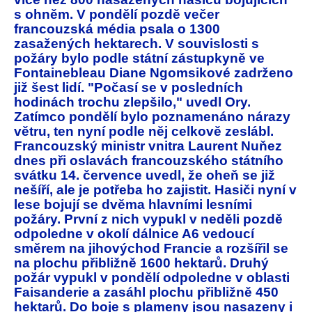
s ohněm. V pondělí pozdě večer
francouzská média psala o 1300
zasažených hektarech. V souvislosti s
požáry bylo podle státní zástupkyně ve
Fontainebleau Diane Ngomsikové zadrženo
již šest lidí. "Počasí se v posledních
hodinách trochu zlepšilo," uvedl Ory.
Zatímco pondělí bylo poznamenáno nárazy
větru, ten nyní podle něj celkově zeslábl.
Francouzský ministr vnitra Laurent Nuňez
dnes při oslavách francouzského státního
svátku 14. července uvedl, že oheň se již
nešíří, ale je potřeba ho zajistit. Hasiči nyní v
lese bojují se dvěma hlavními lesními
požáry. První z nich vypukl v neděli pozdě
odpoledne v okolí dálnice A6 vedoucí
směrem na jihovýchod Francie a rozšířil se
na plochu přibližně 1600 hektarů. Druhý
požár vypukl v pondělí odpoledne v oblasti
Faisanderie a zasáhl plochu přibližně 450
hektarů. Do boje s plameny jsou nasazeny i