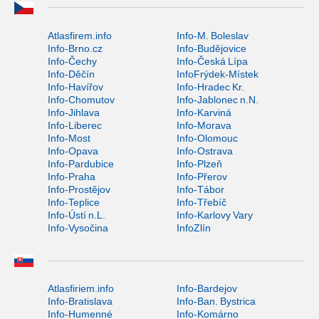
Atlasfirem.info
Info-M. Boleslav
Info-Brno.cz
Info-Budějovice
Info-Čechy
Info-Česká Lípa
Info-Děčín
InfoFrýdek-Místek
Info-Havířov
Info-Hradec Kr.
Info-Chomutov
Info-Jablonec n.N.
Info-Jihlava
Info-Karviná
Info-Liberec
Info-Morava
Info-Most
Info-Olomouc
Info-Opava
Info-Ostrava
Info-Pardubice
Info-Plzeň
Info-Praha
Info-Přerov
Info-Prostějov
Info-Tábor
Info-Teplice
Info-Třebíč
Info-Ústí n.L.
Info-Karlovy Vary
Info-Vysočina
InfoZlín
Atlasfiriem.info
Info-Bardejov
Info-Bratislava
Info-Ban. Bystrica
Info-Humenné
Info-Komárno