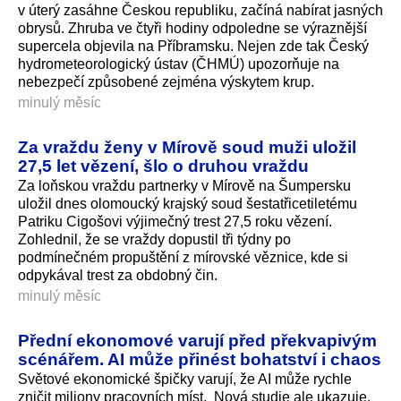
v úterý zasáhne Českou republiku, začíná nabírat jasných
obrysů. Zhruba ve čtyři hodiny odpoledne se výraznější
supercela objevila na Příbramsku. Nejen zde tak Český
hydrometeorologický ústav (ČHMÚ) upozorňuje na
nebezpečí způsobené zejména výskytem krup.
minulý měsíc
Za vraždu ženy v Mírově soud muži uložil
27,5 let vězení, šlo o druhou vraždu
Za loňskou vraždu partnerky v Mírově na Šumpersku
uložil dnes olomoucký krajský soud šestatřicetiletému
Patriku Cigošovi výjimečný trest 27,5 roku vězení.
Zohlednil, že se vraždy dopustil tři týdny po
podmínečném propuštění z mírovské věznice, kde si
odpykával trest za obdobný čin.
minulý měsíc
Přední ekonomové varují před překvapivým
scénářem. AI může přinést bohatství i chaos
Světové ekonomické špičky varují, že AI může rychle
zničit miliony pracovních míst. Nová studie ale ukazuje,