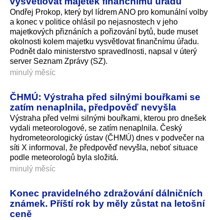
vysvětlovat majetek finančnímu úřadu
Ondřej Prokop, který byl lídrem ANO pro komunální volby
a konec v politice ohlásil po nejasnostech v jeho
majetkových přiznáních a pořizování bytů, bude muset
okolnosti kolem majetku vysvětlovat finančnímu úřadu.
Podnět dalo ministerstvo spravedlnosti, napsal v úterý
server Seznam Zprávy (SZ).
minulý měsíc
ČHMÚ: Výstraha před silnými bouřkami se
zatím nenaplnila, předpověď nevyšla
Výstraha před velmi silnými bouřkami, kterou pro dnešek
vydali meteorologové, se zatím nenaplnila. Český
hydrometeorologický ústav (ČHMÚ) dnes v podvečer na
síti X informoval, že předpověď nevyšla, neboť situace
podle meteorologů byla složitá.
minulý měsíc
Konec pravidelného zdražování dálničních
známek. Příští rok by měly zůstat na letošní
ceně