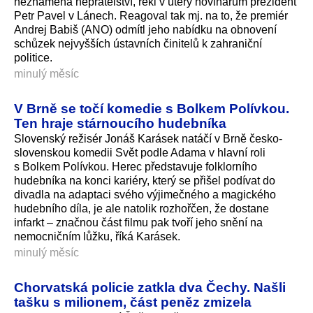
neznamená nepřátelství, řekl v úterý novinářům prezident
Petr Pavel v Lánech. Reagoval tak mj. na to, že premiér
Andrej Babiš (ANO) odmítl jeho nabídku na obnovení
schůzek nejvyšších ústavních činitelů k zahraniční
politice.
minulý měsíc
V Brně se točí komedie s Bolkem Polívkou.
Ten hraje stárnoucího hudebníka
Slovenský režisér Jonáš Karásek natáčí v Brně česko-
slovenskou komedii Svět podle Adama v hlavní roli
s Bolkem Polívkou. Herec představuje folklorního
hudebníka na konci kariéry, který se přišel podívat do
divadla na adaptaci svého výjimečného a magického
hudebního díla, je ale natolik rozhořčen, že dostane
infarkt – značnou část filmu pak tvoří jeho snění na
nemocničním lůžku, říká Karásek.
minulý měsíc
Chorvatská policie zatkla dva Čechy. Našli
tašku s milionem, část peněz zmizela