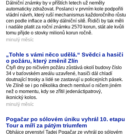
Dálniční známky by v příštích letech už neměly
automaticky zdražovat. Poslanci v prvním kole podpořili
vládní návrh, který ruší mechanismus každoročního růstu
cen podle inflace a délky dálniční sítě. Řidiči by tak měli
i nadále platit za roční známku 2570 korun, stát ale kvůli
tomu přijde o stovky milionů korun ročně.
minulý měsíc
„Tohle s vámi něco udělá.“ Svědci a hasiči
o požáru, který změnil Zlín
Čtyři dny po ničivém požáru zůstává okolí budovy číslo
34 v baťovském areálu uzavřené, hasiči dál chladí
doutnající trosky a lidé se zastavují u policejních pásek.
Ve Zlíně se i po několika dnech nemluví o ničem jiném
než o momentu, kdy se zřítil jedenáctipatrový,
ikonický kolos.
minulý měsíc
Pogačar po sólovém úniku vyhrál 10. etapu
Tour a míří za pátým triumfem
Obhájce prvenství Tadej Pogačar ze vyhrál po sólovém