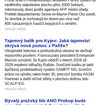
Požár lesa u Fontainebleau nedaleko Paříže zasáhl od
nedělního odpoledne plochu přes 2000 hektarů,
informovaly dnes podle agentury AFP místní úřady.
Prefekt departementu Seine-et-Marne Pierre Ory uvedl,
že dnešek je rozhodujícím dnem pro více než
800 nasazených hasičů bojujících s ohněm.
minulý měsíc
Tajemný balík pro Kyjev: Jaká tajemství
skrývá nová pomoc z Paříže?
Ukrajinské letectvo a protivzdušná obrana se dočkají
masivního posílení. Francouzský prezident Emmanuel
Macron oznámil, že Kyjev obdrží v letech 2028 až
2029 moderní stíhačky Rafale. Součástí balíku je také
špičkový protiletadlový systém SAMP/T NG, licenční
práva na výrobu raket Aster 30, precizní bomby AASM
Hammer a další ničivé střely s plochou dráhou letu
SCALP-EG.
minulý měsíc
Bývalý pražský lídr ANO Prokop bude