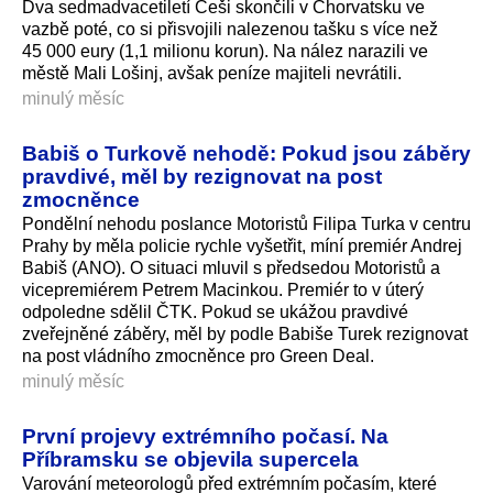
Dva sedmadvacetiletí Češi skončili v Chorvatsku ve
vazbě poté, co si přisvojili nalezenou tašku s více než
45 000 eury (1,1 milionu korun). Na nález narazili ve
městě Mali Lošinj, avšak peníze majiteli nevrátili.
minulý měsíc
Babiš o Turkově nehodě: Pokud jsou záběry
pravdivé, měl by rezignovat na post
zmocněnce
Pondělní nehodu poslance Motoristů Filipa Turka v centru
Prahy by měla policie rychle vyšetřit, míní premiér Andrej
Babiš (ANO). O situaci mluvil s předsedou Motoristů a
vicepremiérem Petrem Macinkou. Premiér to v úterý
odpoledne sdělil ČTK. Pokud se ukážou pravdivé
zveřejněné záběry, měl by podle Babiše Turek rezignovat
na post vládního zmocněnce pro Green Deal.
minulý měsíc
První projevy extrémního počasí. Na
Příbramsku se objevila supercela
Varování meteorologů před extrémním počasím, které