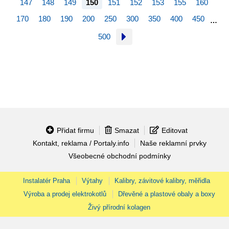
147
148
149
150
151
152
153
155
160
170
180
190
200
250
300
350
400
450
…
500
Přidat firmu
Smazat
Editovat
Kontakt, reklama / Portaly.info
Naše reklamní prvky
Všeobecné obchodní podmínky
Instalatér Praha
Výtahy
Kalibry, závitové kalibry, měřidla
Výroba a prodej elektrokotlů
Dřevěné a plastové obaly a boxy
Živý přírodní kolagen