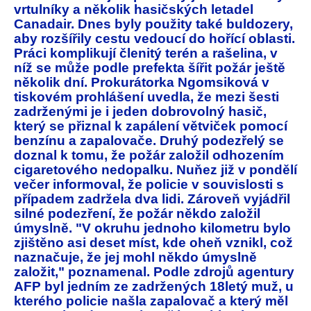
vrtulníky a několik hasičských letadel
Canadair. Dnes byly použity také buldozery,
aby rozšířily cestu vedoucí do hořící oblasti.
Práci komplikují členitý terén a rašelina, v
níž se může podle prefekta šířit požár ještě
několik dní. Prokurátorka Ngomsiková v
tiskovém prohlášení uvedla, že mezi šesti
zadrženými je i jeden dobrovolný hasič,
který se přiznal k zapálení větviček pomocí
benzínu a zapalovače. Druhý podezřelý se
doznal k tomu, že požár založil odhozením
cigaretového nedopalku. Nuňez již v pondělí
večer informoval, že policie v souvislosti s
případem zadržela dva lidi. Zároveň vyjádřil
silné podezření, že požár někdo založil
úmyslně. "V okruhu jednoho kilometru bylo
zjištěno asi deset míst, kde oheň vznikl, což
naznačuje, že jej mohl někdo úmyslně
založit," poznamenal. Podle zdrojů agentury
AFP byl jedním ze zadržených 18letý muž, u
kterého policie našla zapalovač a který měl