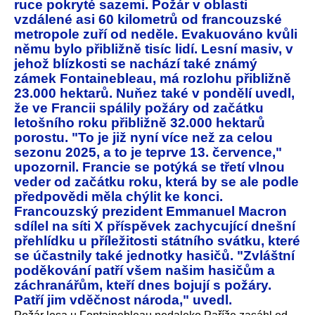
ruce pokryté sazemi. Požár v oblasti
vzdálené asi 60 kilometrů od francouzské
metropole zuří od neděle. Evakuováno kvůli
němu bylo přibližně tisíc lidí. Lesní masiv, v
jehož blízkosti se nachází také známý
zámek Fontainebleau, má rozlohu přibližně
23.000 hektarů. Nuňez také v pondělí uvedl,
že ve Francii spálily požáry od začátku
letošního roku přibližně 32.000 hektarů
porostu. "To je již nyní více než za celou
sezonu 2025, a to je teprve 13. července,"
upozornil. Francie se potýká se třetí vlnou
veder od začátku roku, která by se ale podle
předpovědi měla chýlit ke konci.
Francouzský prezident Emmanuel Macron
sdílel na síti X příspěvek zachycující dnešní
přehlídku u příležitosti státního svátku, které
se účastnily také jednotky hasičů. "Zvláštní
poděkování patří všem našim hasičům a
záchranářům, kteří dnes bojují s požáry.
Patří jim vděčnost národa," uvedl.