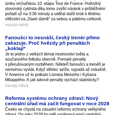
úniku vrchařskou 10. etapu Tour de France. Hvězdný
slovinský cyklista díky tomu zvýšil náskok v průběžném
pořadí už na 3:36 minuty a udělal další krok k třetímu
vítězství na „Staré dámě“ za sebou a pátému celkově.
minulý měsíc
Fanoušci to nesnáší, český trenér přímo
zakazuje. Proč hvězdy při penaltách
„koktají“
Je to jedno z velkých témat mistrovství světa a
současného fotbalu obecně. Pomalé penalty
s přerušovaným rozběhem. Někteří fanoušci a trenéři je
nemohou vystát. Když střelec selže, vypadá až ostudně.
V Americe už to potkalo Lionela Messiho i Kyliana
Mbappého. A jak takové penalty vychází statisticky?
minulý měsíc
Reforma systému ochrany zdraví: Nový
centrální úřad má začít fungovat v roce 2028
Česko se chystá na zásadní reformu ochrany veřejného
zdraví. Do roku 2028 by měl vzniknout nový centrální