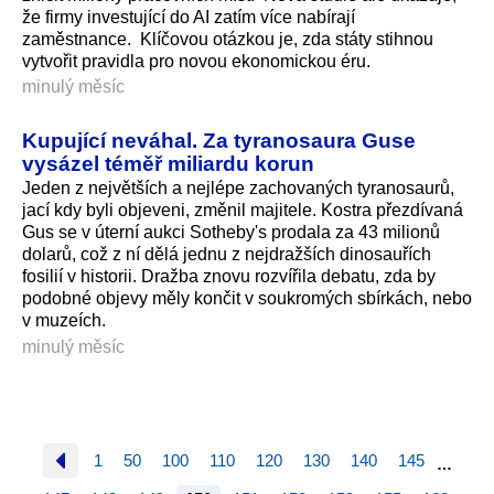
že firmy investující do AI zatím více nabírají
zaměstnance. Klíčovou otázkou je, zda státy stihnou
vytvořit pravidla pro novou ekonomickou éru.
minulý měsíc
Kupující neváhal. Za tyranosaura Guse
vysázel téměř miliardu korun
Jeden z největších a nejlépe zachovaných tyranosaurů,
jací kdy byli objeveni, změnil majitele. Kostra přezdívaná
Gus se v úterní aukci Sotheby's prodala za 43 milionů
dolarů, což z ní dělá jednu z nejdražších dinosauřích
fosilií v historii. Dražba znovu rozvířila debatu, zda by
podobné objevy měly končit v soukromých sbírkách, nebo
v muzeích.
minulý měsíc
1
50
100
110
120
130
140
145
…