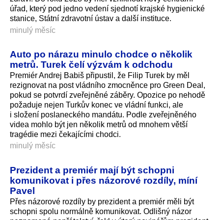
úřad, který pod jedno vedení sjednotí krajské hygienické
stanice, Státní zdravotní ústav a další instituce.
minulý měsíc
Auto po nárazu minulo chodce o několik
metrů. Turek čelí výzvám k odchodu
Premiér Andrej Babiš připustil, že Filip Turek by měl
rezignovat na post vládního zmocněnce pro Green Deal,
pokud se potvrdí zveřejněné záběry. Opozice po nehodě
požaduje nejen Turkův konec ve vládní funkci, ale
i složení poslaneckého mandátu. Podle zveřejněného
videa mohlo být jen několik metrů od mnohem větší
tragédie mezi čekajícími chodci.
minulý měsíc
Prezident a premiér mají být schopni
komunikovat i přes názorové rozdíly, míní
Pavel
Přes názorové rozdíly by prezident a premiér měli být
schopni spolu normálně komunikovat. Odlišný názor