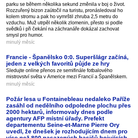
parku se během několika sekund změnila v boj o život.
Rozzuřený bizon zaútočil na turistu, pronásledoval ho
kolem stromu a pak ho vymrštil zhruba 2,5 metru do
vzduchu. Muž utrpěl několik zlomenin, přesto si podle
svědků i při čekání na záchranáře dokázal zachovat
smysl pro humor.
minulý měsíc
Francie - Španělsko 0:0. Superšlágr začíná,
jeden z velkých favoritů půjde ze hry
Sledujte online přenos ze semifinále fotbalového
mistrovství světa v Americe mezi Francií a Španělskem.
minulý měsíc
Požár lesa u Fontainebleau nedaleko Paříže
zasáhl od nedělního odpoledne plochu přes
2000 hektarů, informovaly dnes podle
agentury AFP místní úřady. Prefekt
departementu Seine-et-Marne Pierre Ory
uvedl, že dnešek je rozhodujícím dnem pro
více než 800 nasazených hasičů bojujících