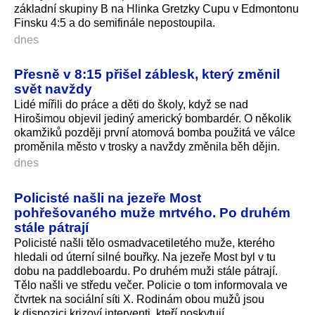
základní skupiny B na Hlinka Gretzky Cupu v Edmontonu
Finsku 4:5 a do semifinále nepostoupila.
dnes
Přesně v 8:15 přišel záblesk, který změnil
svět navždy
Lidé mířili do práce a děti do školy, když se nad
Hirošimou objevil jediný americký bombardér. O několik
okamžiků později první atomová bomba použitá ve válce
proměnila město v trosky a navždy změnila běh dějin.
dnes
Policisté našli na jezeře Most
pohřešovaného muže mrtvého. Po druhém
stále pátrají
Policisté našli tělo osmadvacetiletého muže, kterého
hledali od úterní silné bouřky. Na jezeře Most byl v tu
dobu na paddleboardu. Po druhém muži stále pátrají.
Tělo našli ve středu večer. Policie o tom informovala ve
čtvrtek na sociální síti X. Rodinám obou mužů jsou
k dispozici krizoví interventi, kteří poskytují