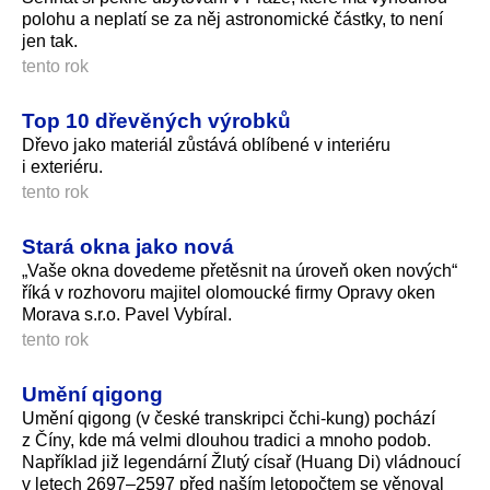
polohu a neplatí se za něj astronomické částky, to není
jen tak.
tento rok
Top 10 dřevěných výrobků
Dřevo jako materiál zůstává oblíbené v interiéru
i exteriéru.
tento rok
Stará okna jako nová
„Vaše okna dovedeme přetěsnit na úroveň oken nových“
říká v rozhovoru majitel olomoucké firmy Opravy oken
Morava s.r.o. Pavel Vybíral.
tento rok
Umění qigong
Umění qigong (v české transkripci čchi-kung) pochází
z Číny, kde má velmi dlouhou tradici a mnoho podob.
Například již legendární Žlutý císař (Huang Di) vládnoucí
v letech 2697–2597 před naším letopočtem se věnoval