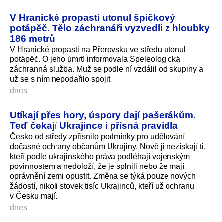
V Hranické propasti utonul špičkový
potápěč. Tělo záchranáři vyzvedli z hloubky
186 metrů
V Hranické propasti na Přerovsku ve středu utonul
potápěč. O jeho úmrtí informovala Speleologická
záchranná služba. Muž se podle ní vzdálil od skupiny a
už se s ním nepodařilo spojit.
dnes
Utíkají přes hory, úspory dají pašerákům.
Teď čekají Ukrajince i přísná pravidla
Česko od středy zpřísnilo podmínky pro udělování
dočasné ochrany občanům Ukrajiny. Nově ji nezískají ti,
kteří podle ukrajinského práva podléhají vojenským
povinnostem a nedoloží, že je splnili nebo že mají
oprávnění zemi opustit. Změna se týká pouze nových
žádostí, nikoli stovek tisíc Ukrajinců, kteří už ochranu
v Česku mají.
dnes