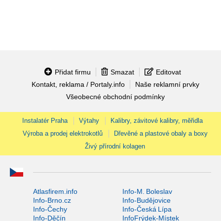
Přidat firmu
Smazat
Editovat
Kontakt, reklama / Portaly.info
Naše reklamní prvky
Všeobecné obchodní podmínky
Instalatér Praha
Výtahy
Kalibry, závitové kalibry, měřidla
Výroba a prodej elektrokotlů
Dřevěné a plastové obaly a boxy
Živý přírodní kolagen
Atlasfirem.info
Info-M. Boleslav
Info-Brno.cz
Info-Budějovice
Info-Čechy
Info-Česká Lípa
Info-Děčín
InfoFrýdek-Místek