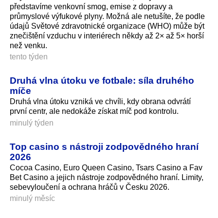
představíme venkovní smog, emise z dopravy a
průmyslové výfukové plyny. Možná ale netušíte, že podle
údajů Světové zdravotnické organizace (WHO) může být
znečištění vzduchu v interiérech někdy až 2× až 5× horší
než venku.
tento týden
Druhá vlna útoku ve fotbale: síla druhého
míče
Druhá vlna útoku vzniká ve chvíli, kdy obrana odvrátí
první centr, ale nedokáže získat míč pod kontrolu.
minulý týden
Top casino s nástroji zodpovědného hraní
2026
Cocoa Casino, Euro Queen Casino, Tsars Casino a Fav
Bet Casino a jejich nástroje zodpovědného hraní. Limity,
sebevyloučení a ochrana hráčů v Česku 2026.
minulý měsíc