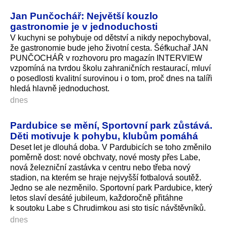
Jan Punčochář: Největší kouzlo
gastronomie je v jednoduchosti
V kuchyni se pohybuje od dětství a nikdy nepochyboval,
že gastronomie bude jeho životní cesta. Šéfkuchař JAN
PUNČOCHÁŘ v rozhovoru pro magazín INTERVIEW
vzpomíná na tvrdou školu zahraničních restaurací, mluví
o posedlosti kvalitní surovinou i o tom, proč dnes na talíři
hledá hlavně jednoduchost.
dnes
Pardubice se mění, Sportovní park zůstává.
Děti motivuje k pohybu, klubům pomáhá
Deset let je dlouhá doba. V Pardubicích se toho změnilo
poměrně dost: nové obchvaty, nové mosty přes Labe,
nová železniční zastávka v centru nebo třeba nový
stadion, na kterém se hraje nejvyšší fotbalová soutěž.
Jedno se ale nezměnilo. Sportovní park Pardubice, který
letos slaví desáté jubileum, každoročně přitáhne
k soutoku Labe s Chrudimkou asi sto tisíc návštěvníků.
dnes