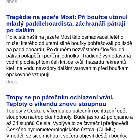
dnes
Tragédie na jezeře Most: Při bouřce utonul
mladý paddleboardista, záchranáři pátrají
po dalším
Policisté našli na jezeře Most tělo osmadvacetiletého
muže, kterého od úterní silné bouřky pohřešovali po jízdě
na paddleboardu. Po druhém nezvěstném člověku dál
pátrají potápěči i poříční jednotka. Tradičně vyhledávaná
vodní plocha přitom čelí kritice kvůli hazardu rekreantů,
kteří na vodu navzdory dalším varováním před bouřkami
opakovaně vstupují.
dnes
Tropy se po pátečním ochlazení vrátí.
Teploty o víkendu znovu stoupnou
Teploty v Česku o víkendu po pátečním ochlazení opět
stoupnou na tropické hodnoty. Bude jasno až polojasno a
až 34 stupňů Celsia. Vyplývá to ze čtvrteční předpovědi
Českého hydrometeorolo­gického ústavu (ČHMÚ).
V neděli se sice mohou k večeru objevit deště i bouřky,