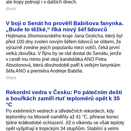
ale tropy potrvají i v dalších dnech.
dnes
V boji o Senát ho prověří Babišova fanynka.
„Bude to těžké,“ říká nový šéf lidovců
Hejtmana Jihomoravského kraje Jana Grolicha, který byl
před 100 dny zvolen novým šéfem lidovců se slibem, že
výrazně zvedne jejich popularitu mezi voliči, čeká první
velká zkouška. V říjnu by se rád dostal do Senátu, jenže
v cestě mu mimo jiné stojí kandidátka ANO Petra
Absolonová, která dlouhodobě patří k velkým fanynkám
šéfa ANO a premiéra Andreje Babiše.
dnes
Rekordní vedra v Česku: Po pátečním dešti
a bouřkách zamíří rtuť teploměrů opět k 35
°C
Po extrémních vedrech a středečních rekordech, kdy
teploměry na Moravě naměřily až 41 °C, přinese konec
týdne krátkodobé ochlazení. Již o víkendu se však teploty
opět vyšplhají k tropickým 34 stupňům. Stabilní a velmi