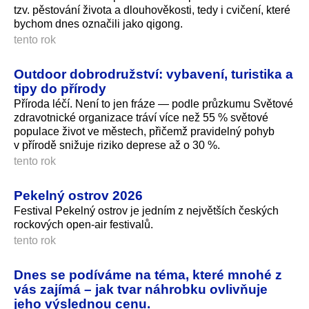
tzv. pěstování života a dlouhověkosti, tedy i cvičení, které
bychom dnes označili jako qigong.
tento rok
Outdoor dobrodružství: vybavení, turistika a
tipy do přírody
Příroda léčí. Není to jen fráze — podle průzkumu Světové
zdravotnické organizace tráví více než 55 % světové
populace život ve městech, přičemž pravidelný pohyb
v přírodě snižuje riziko deprese až o 30 %.
tento rok
Pekelný ostrov 2026
Festival Pekelný ostrov je jedním z největších českých
rockových open-air festivalů.
tento rok
Dnes se podíváme na téma, které mnohé z
vás zajímá – jak tvar náhrobku ovlivňuje
jeho výslednou cenu.