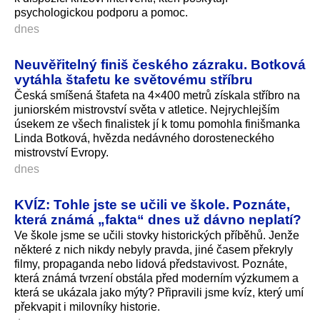
psychologickou podporu a pomoc.
dnes
Neuvěřitelný finiš českého zázraku. Botková
vytáhla štafetu ke světovému stříbru
Česká smíšená štafeta na 4×400 metrů získala stříbro na
juniorském mistrovství světa v atletice. Nejrychlejším
úsekem ze všech finalistek jí k tomu pomohla finišmanka
Linda Botková, hvězda nedávného dorosteneckého
mistrovství Evropy.
dnes
KVÍZ: Tohle jste se učili ve škole. Poznáte,
která známá „fakta“ dnes už dávno neplatí?
Ve škole jsme se učili stovky historických příběhů. Jenže
některé z nich nikdy nebyly pravda, jiné časem překryly
filmy, propaganda nebo lidová představivost. Poznáte,
která známá tvrzení obstála před moderním výzkumem a
která se ukázala jako mýty? Připravili jsme kvíz, který umí
překvapit i milovníky historie.