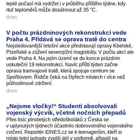
teplé počasí má vydržet i v průběhu příštího týdne, kdy
rtuť teploměrů může dosáhnout až 35 °C.
dnes
V počtu prázdninových rekonstrukcí vede
Praha 4. Přidává se oprava tratě do centra
Nejsledovanější letošní akce představují opravy Kbelské,
Plzeňské a zúžení severojižní magistrály. V počtu akcí ale
vede Praha 4. Na jejím území se do konce prázdnin
uskuteční 19 rekonstrukcí. Navíc příští týden začne
oprava tramvajové tratě, která spojuje centrum se
Spořilovem. Řidiče čeká na čtyřech místech i více než
půlhodinové zdržení.
dnes
„Nejsme vločky!“ Studenti absolvovali
vojenský výcvik, včetně nočních přepadů
Přes tisíc plnoletých středoškoláků z Česka se
v uplynulých týdnech účastnilo dobrovolného vojenského
cvičení. Reportér iDNES.cz se k teenagerům, kteří si
místo letní pohody zvolili dril v uniformě, připojil na