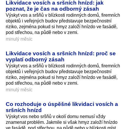
Likvidace vosích a sršních hnízd: jak
poznat, že je čas na odborný zásah
Výskyt vos a sršňů v blízkosti rodinných domů, firemních
objektů i veřejných budov představuje bezpečnostní
riziko, zejména pokud si hmyz založí hnízdo ve fasádě,
pod střechou, na půdě nebo v zemi.
minulý měsíc
Likvidace vosích a sršních hnízd: proč se
vyplatí odborný zásah
Výskyt vos a sršňů v blízkosti rodinných domů, firemních
objektů i veřejných budov představuje bezpečnostní
riziko, zejména pokud si hmyz založí hnízdo ve fasádě,
pod střechou, na půdě nebo v zemi.
minulý měsíc
Co rozhoduje o úspěšné likvidaci vosích a
sršních hnízd
Výskyt vos nebo sršňů v okolí domu nemusí vždy
znamenat problém. Jakmile si však hmyz založí hnízdo
ve fasádě, pod střechou, na půdě nebo v blízkosti míst