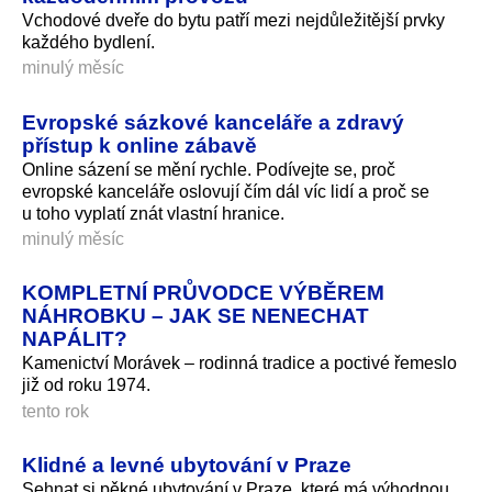
Vchodové dveře do bytu patří mezi nejdůležitější prvky
každého bydlení.
minulý měsíc
Evropské sázkové kanceláře a zdravý
přístup k online zábavě
Online sázení se mění rychle. Podívejte se, proč
evropské kanceláře oslovují čím dál víc lidí a proč se
u toho vyplatí znát vlastní hranice.
minulý měsíc
KOMPLETNÍ PRŮVODCE VÝBĚREM
NÁHROBKU – JAK SE NENECHAT
NAPÁLIT?
Kamenictví Morávek – rodinná tradice a poctivé řemeslo
již od roku 1974.
tento rok
Klidné a levné ubytování v Praze
Sehnat si pěkné ubytování v Praze, které má výhodnou