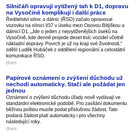
Silničáři opravují vytížený tah k D1, dopravu
na Vysočině komplikují i další práce
Ředitelství silnic a dálnic (ŘSD) začalo opravovat
vozovku na silnici I/37 v úseku mezi Osovou Bítýškou a
dálnicí D1. „Jde o jeden z nejvytíženějších úseků na
Vysočině, kde denně projede deset tisíc vozidel včetně
nákladní dopravy. Povrch je už na kraji své životnosti,“
sdělil Luděk Hubáček z oddělení regionální a celostátní
komunikace ŘSD.
dnes
Papírové oznámení o zvýšení důchodu už
nechodí automaticky. Stačí ale požádat jen
jednou
Oznámení o zvýšení důchodu úřady nově vydávají ve
standardní elektronické podobě. Pro zasílání dokumentu
běžnou poštou musíte podat příslušnou žádost. Tato
podaná žádost platí automaticky i pro všechny
následující roky.
dnes