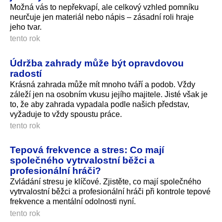
Možná vás to nepřekvapí, ale celkový vzhled pomníku
neurčuje jen materiál nebo nápis – zásadní roli hraje
jeho tvar.
tento rok
Údržba zahrady může být opravdovou
radostí
Krásná zahrada může mít mnoho tváří a podob. Vždy
záleží jen na osobním vkusu jejího majitele. Jisté však je
to, že aby zahrada vypadala podle našich představ,
vyžaduje to vždy spoustu práce.
tento rok
Tepová frekvence a stres: Co mají
společného vytrvalostní běžci a
profesionální hráči?
Zvládání stresu je klíčové. Zjistěte, co mají společného
vytrvalostní běžci a profesionální hráči při kontrole tepové
frekvence a mentální odolnosti nyní.
tento rok