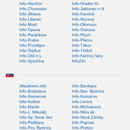
Info-Havířov
Info-Hradec Kr.
Info-Chomutov
Info-Jablonec n.N.
Info-Jihlava
Info-Karviná
Info-Liberec
Info-Morava
Info-Most
Info-Olomouc
Info-Opava
Info-Ostrava
Info-Pardubice
Info-Plzeň
Info-Praha
Info-Přerov
Info-Prostějov
Info-Tábor
Info-Teplice
Info-Třebíč
Info-Ústí n.L.
Info-Karlovy Vary
Info-Vysočina
InfoZlín
Atlasfiriem.info
Info-Bardejov
Info-Bratislava
Info-Ban. Bystrica
Info-Humenné
Info-Komárno
Info-Košice
Info-Levice
Info-Martin
Info-Michalovce
Info-L. Mikuláš
Info-Nitra.sk
Info-Sp. Nová Ves
Info-Nové Zámky
Info-Piešťany
Info-Poprad
Info-Pov. Bystrica
Info-Prešov