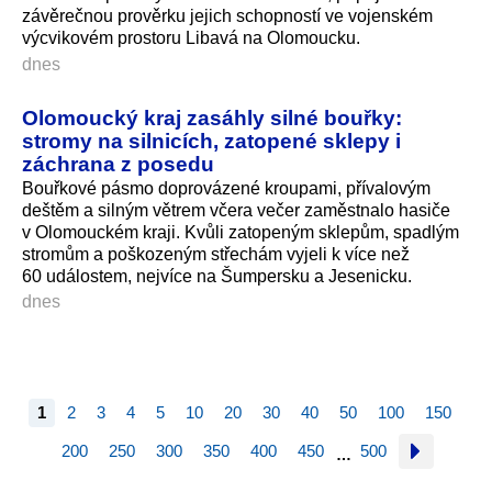
závěrečnou prověrku jejich schopností ve vojenském
výcvikovém prostoru Libavá na Olomoucku.
dnes
Olomoucký kraj zasáhly silné bouřky:
stromy na silnicích, zatopené sklepy i
záchrana z posedu
Bouřkové pásmo doprovázené kroupami, přívalovým
deštěm a silným větrem včera večer zaměstnalo hasiče
v Olomouckém kraji. Kvůli zatopeným sklepům, spadlým
stromům a poškozeným střechám vyjeli k více než
60 událostem, nejvíce na Šumpersku a Jesenicku.
dnes
1
2
3
4
5
10
20
30
40
50
100
150
200
250
300
350
400
450
500
…