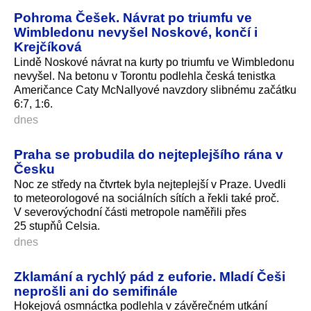
Pohroma Češek. Návrat po triumfu ve
Wimbledonu nevyšel Noskové, končí i
Krejčíková
Lindě Noskové návrat na kurty po triumfu ve Wimbledonu
nevyšel. Na betonu v Torontu podlehla česká tenistka
Američance Caty McNallyové navzdory slibnému začátku
6:7, 1:6.
dnes
Praha se probudila do nejteplejšího rána v
Česku
Noc ze středy na čtvrtek byla nejteplejší v Praze. Uvedli
to meteorologové na sociálních sítích a řekli také proč.
V severovýchodní části metropole naměřili přes
25 stupňů Celsia.
dnes
Zklamání a rychlý pád z euforie. Mladí Češi
neprošli ani do semifinále
Hokejová osmnáctka podlehla v závěrečném utkání