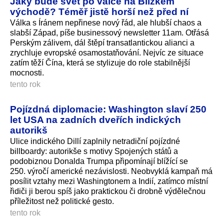
Jaký bude svět po válce na Blízkém
východě? Téměř jistě horší než před ní
Válka s Íránem nepřinese nový řád, ale hlubší chaos a
slabší Západ, píše businessový newsletter 11am. Otřásá
Perským zálivem, dál štěpí transatlantickou alianci a
zrychluje evropské osamostatňování. Nejvíc ze situace
zatím těží Čína, která se stylizuje do role stabilnější
mocnosti.
tento rok
Pojízdná diplomacie: Washington slaví 250
let USA na zadních dveřích indických
autorikš
Ulice indického Dillí zaplnily netradiční pojízdné
billboardy: autorikše s motivy Spojených států a
podobiznou Donalda Trumpa připomínají blížící se
250. výročí americké nezávislosti. Neobvyklá kampaň má
posílit vztahy mezi Washingtonem a Indií, zatímco místní
řidiči ji berou spíš jako praktickou či drobně výdělečnou
příležitost než politické gesto.
tento rok