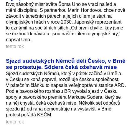
Dvojnásobný mistr světa Šoma Uno se vrací na led a
mění disciplínu. S partnerkou Marin Hondovou chce nově
závodit v tanečních párech a jejich cílem je start na
olympijských hrách v roce 2030. Japonský reprezentant
to oznámil na sociálních sítích.„Od první chvíle, kdy jsme
se rozhodli k návratu, jsou naším cílem olympijské hry,“
napsal Uno.
tento rok
Sjezd sudetských Němců dělí Česko, v Brně
se protestuje. Södera čeká ožehavá mise
Sjezd sudetských Němců, který v pátek začíná v Brně a
v Česku se koná poprvé, rozděluje českou společnost.
V pátečním článku to napsala veřejnoprávní stanice ARD.
Podle bavorského rozhlasu BR vyvolal sjezd v Česku
spory a bavorského premiéra Markuse Södera, který se
na něj chystá, čeká ožehavá mise. Několik set odpůrců
sjezdu již od rána demonstruje na výstavišti v Brně,
protest pořádá KSČM.
tento rok