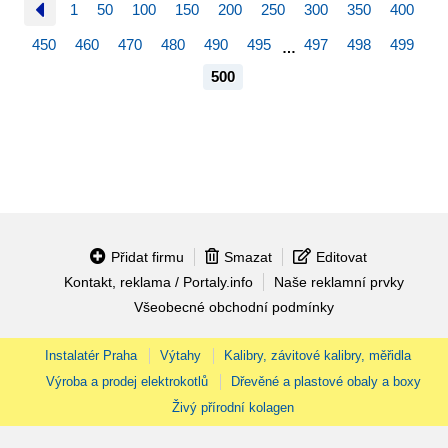
1
50
100
150
200
250
300
350
400
450
460
470
480
490
495
497
498
499
…
500
Přidat firmu
Smazat
Editovat
Kontakt, reklama / Portaly.info
Naše reklamní prvky
Všeobecné obchodní podmínky
Instalatér Praha
Výtahy
Kalibry, závitové kalibry, měřidla
Výroba a prodej elektrokotlů
Dřevěné a plastové obaly a boxy
Živý přírodní kolagen