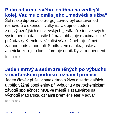
Putin odsunul svého jestřába na vedlejší
kolej. Vaz mu zlomila jeho „medvědí služba“
Šéf ruské diplomacie Sergej Lavrov byl odstaven od
rozhovorů o ukončení války na Ukrajině. Jeden
z nejvýraznějších moskevských „jestřábů“ sice ve svých
vystoupeních dál hlasitě hřímá a obhajuje maximalistické
požadavky Kremlu, v zákulisí však už nehraje téměř
žádnou podstatnou roli. S odkazem na ukrajinské a
americké zdroje o tom informuje deník Kyiv Independent.
tento rok
Jeden mrtvý a sedm zraněných po výbuchu
v maďarském podniku, oznámil premiér
Jeden člověk přišel v pátek ráno o život a sedm dalších
utrpělo vážné popáleniny při výbuchu v petrochemickém
závodě společnosti MOL ve městě Tiszaújváros na
východě Maďarska, oznámil premiér Péter Magyar.
tento rok