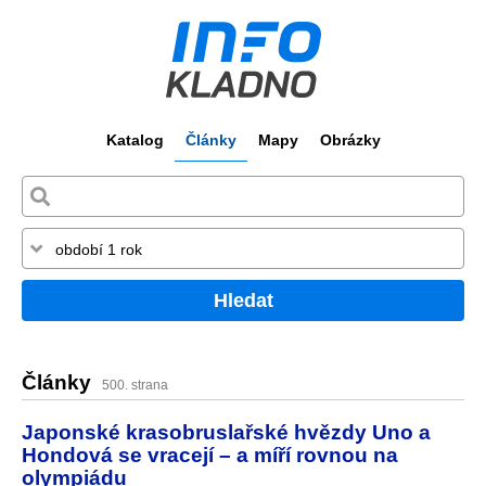
Katalog
Články
Mapy
Obrázky
Hledat
Články
500. strana
Japonské krasobruslařské hvězdy Uno a
Hondová se vracejí – a míří rovnou na
olympiádu