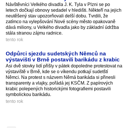
Návštěvníci Velkého divadla J. K. Tyla v Plzni se po
letech dočkají obnovy sedadel v hledišti. Někteří na jejich
neutěšený stav upozorňovali delší dobu. Tvrdili, že
zatímco na vylepšování Nové scény město opakovaně
dává miliony, u Velkého divadla jako by základní údržba
stála stranou zájmu radnice.
tento rok
Odpůrci sjezdu sudetských Němců na
výstavišti v Brně postavili barikádu z krabic
Asi dvě stovky lidí přišly v pátek dopoledne protestovat na
výstaviště v Brně, kde se o víkendu potkají sudetští
Němci. Na protest s názvem Němá barikáda si přinesli
transparenty a vlajky, pořádá jej KSČM. Z papírových
krabic polepených historickými fotografiemi postavili
symbolickou barikádu.
tento rok