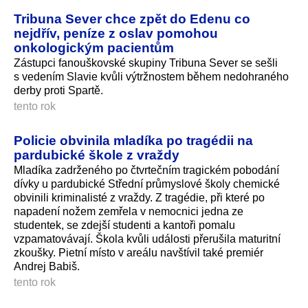
Tribuna Sever chce zpět do Edenu co
nejdřív, peníze z oslav pomohou
onkologickým pacientům
Zástupci fanouškovské skupiny Tribuna Sever se sešli
s vedením Slavie kvůli výtržnostem během nedohraného
derby proti Spartě.
tento rok
Policie obvinila mladíka po tragédii na
pardubické škole z vraždy
Mladíka zadrženého po čtvrtečním tragickém pobodání
dívky u pardubické Střední průmyslové školy chemické
obvinili kriminalisté z vraždy. Z tragédie, při které po
napadení nožem zemřela v nemocnici jedna ze
studentek, se zdejší studenti a kantoři pomalu
vzpamatovávají. Škola kvůli události přerušila maturitní
zkoušky. Pietní místo v areálu navštívil také premiér
Andrej Babiš.
tento rok