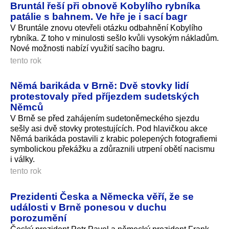
Bruntál řeší při obnově Kobylího rybníka
patálie s bahnem. Ve hře je i sací bagr
V Bruntále znovu otevřeli otázku odbahnění Kobylího
rybníka. Z toho v minulosti sešlo kvůli vysokým nákladům.
Nové možnosti nabízí využití sacího bagru.
tento rok
Němá barikáda v Brně: Dvě stovky lidí
protestovaly před příjezdem sudetských
Němců
V Brně se před zahájením sudetoněmeckého sjezdu
sešly asi dvě stovky protestujících. Pod hlavičkou akce
Němá barikáda postavili z krabic polepených fotografiemi
symbolickou překážku a zdůraznili utrpení obětí nacismu
i války.
tento rok
Prezidenti Česka a Německa věří, že se
události v Brně ponesou v duchu
porozumění