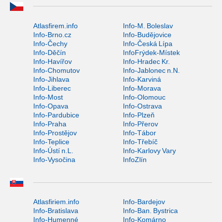
Atlasfirem.info
Info-M. Boleslav
Info-Brno.cz
Info-Budějovice
Info-Čechy
Info-Česká Lípa
Info-Děčín
InfoFrýdek-Místek
Info-Havířov
Info-Hradec Kr.
Info-Chomutov
Info-Jablonec n.N.
Info-Jihlava
Info-Karviná
Info-Liberec
Info-Morava
Info-Most
Info-Olomouc
Info-Opava
Info-Ostrava
Info-Pardubice
Info-Plzeň
Info-Praha
Info-Přerov
Info-Prostějov
Info-Tábor
Info-Teplice
Info-Třebíč
Info-Ústí n.L.
Info-Karlovy Vary
Info-Vysočina
InfoZlín
Atlasfiriem.info
Info-Bardejov
Info-Bratislava
Info-Ban. Bystrica
Info-Humenné
Info-Komárno