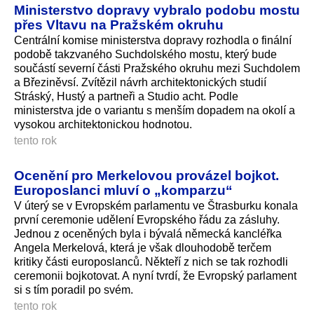
Ministerstvo dopravy vybralo podobu mostu
přes Vltavu na Pražském okruhu
Centrální komise ministerstva dopravy rozhodla o finální
podobě takzvaného Suchdolského mostu, který bude
součástí severní části Pražského okruhu mezi Suchdolem
a Březiněvsí. Zvítězil návrh architektonických studií
Stráský, Hustý a partneři a Studio acht. Podle
ministerstva jde o variantu s menším dopadem na okolí a
vysokou architektonickou hodnotou.
tento rok
Ocenění pro Merkelovou provázel bojkot.
Europoslanci mluví o „komparzu“
V úterý se v Evropském parlamentu ve Štrasburku konala
první ceremonie udělení Evropského řádu za zásluhy.
Jednou z oceněných byla i bývalá německá kancléřka
Angela Merkelová, která je však dlouhodobě terčem
kritiky části europoslanců. Někteří z nich se tak rozhodli
ceremonii bojkotovat. A nyní tvrdí, že Evropský parlament
si s tím poradil po svém.
tento rok