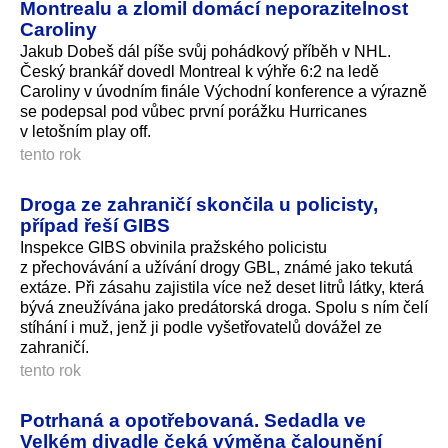
Montrealu a zlomil domácí neporazitelnost
Caroliny
Jakub Dobeš dál píše svůj pohádkový příběh v NHL.
Český brankář dovedl Montreal k výhře 6:2 na ledě
Caroliny v úvodním finále Východní konference a výrazně
se podepsal pod vůbec první porážku Hurricanes
v letošním play off.
tento rok
Droga ze zahraničí skončila u policisty,
případ řeší GIBS
Inspekce GIBS obvinila pražského policistu
z přechovávání a užívání drogy GBL, známé jako tekutá
extáze. Při zásahu zajistila více než deset litrů látky, která
bývá zneužívána jako predátorská droga. Spolu s ním čelí
stíhání i muž, jenž ji podle vyšetřovatelů dovážel ze
zahraničí.
tento rok
Potrhaná a opotřebovaná. Sedadla ve
Velkém divadle čeká výměna čalounění