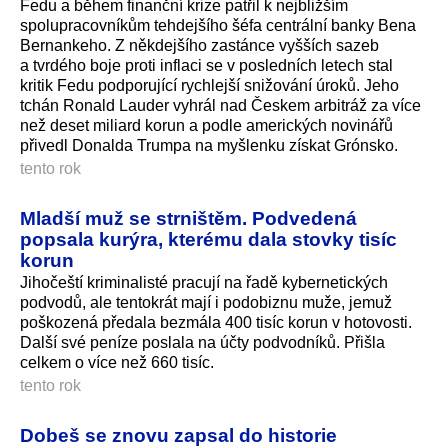
Fedu a během finanční krize patřil k nejbližším
spolupracovníkům tehdejšího šéfa centrální banky Bena
Bernankeho. Z někdejšího zastánce vyšších sazeb
a tvrdého boje proti inflaci se v posledních letech stal
kritik Fedu podporující rychlejší snižování úroků. Jeho
tchán Ronald Lauder vyhrál nad Českem arbitráž za více
než deset miliard korun a podle amerických novinářů
přivedl Donalda Trumpa na myšlenku získat Grónsko.
tento rok
Mladší muž se strništěm. Podvedená
popsala kurýra, kterému dala stovky tisíc
korun
Jihočeští kriminalisté pracují na řadě kybernetických
podvodů, ale tentokrát mají i podobiznu muže, jemuž
poškozená předala bezmála 400 tisíc korun v hotovosti.
Další své peníze poslala na účty podvodníků. Přišla
celkem o více než 660 tisíc.
tento rok
Dobeš se znovu zapsal do historie