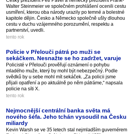
Český prezident Petr Pavel a německý prezident Frank-
Walter Steinmeier ve společném prohlášení ocenili cestu
usmíření, kterou oba národy urazily po temné a bolestné
kapitole dějin. Česko a Německo společně ušly dlouhou
cestu v duchu vzájemného porozumění, respektu a
partnerství, uvedli.
tento rok
Policie v Přelouči pátrá po muži se
sekáčkem. Nesnažte se ho zadržet, varuje
Policisté v Přelouči prověřují oznámení o pohybu
mladého muže, který by mohl být nebezpečný. Podle
svědků by u sebe mohl mít sekáček. „Za policii jsme
přijali opatření a po aktuálně po něm pátráme,“ napsala
policie na síti X.
tento rok
Nejmocnější centrální banka světa má
nového šéfa. Jeho tchán vysoudil na Česku
miliardy
Kevin Warsh se ve 35 letech stal nejmladším guvernérem