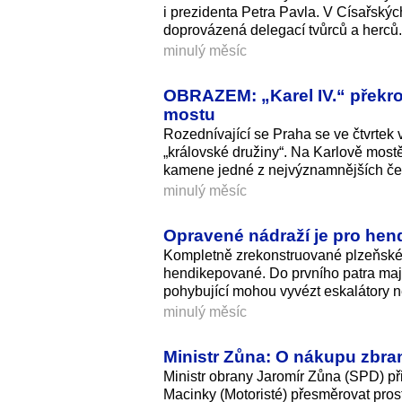
i prezidenta Petra Pavla. V Císařskýc
doprovázená delegací tvůrců a herců.
minulý měsíc
OBRAZEM: „Karel IV.“ překroči
mostu
Rozednívající se Praha se ve čtvrtek
„královské družiny“. Na Karlově mostě
kamene jedné z nejvýznamnějších če
minulý měsíc
Opravené nádraží je pro hend
Kompletně zrekonstruované plzeňské h
hendikepované. Do prvního patra maje
pohybující mohou vyvézt eskalátory n
minulý měsíc
Ministr Zůna: O nákupu zbran
Ministr obrany Jaromír Zůna (SPD) př
Macinky (Motoristé) přesměrovat pros