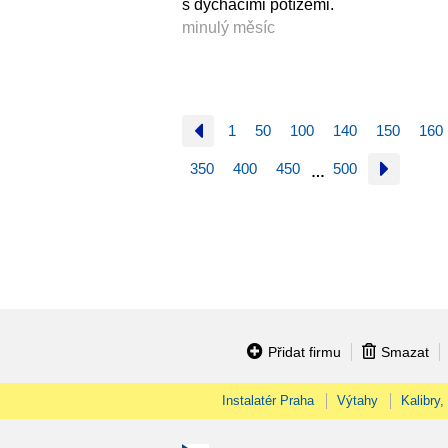
s dýchacími potížemi.
minulý měsíc
1
50
100
140
150
160
350
400
450
500
…
Přidat firmu
Smazat
Instalatér Praha
Výtahy
Kalibry,