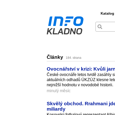
Katalog
Články
184. strana
Ovocnářství v krizi: Kvůli ja
České ovocnáře letos tvrdě zasáhly si
aktuálních odhadů ÚKZÚZ klesne leto
nejnižší hodnotu v novodobé historii.
minulý měsíc
Skvělý obchod. Rrahmani jde
miliardy
Kosovský fotbalový reprezentant Albi