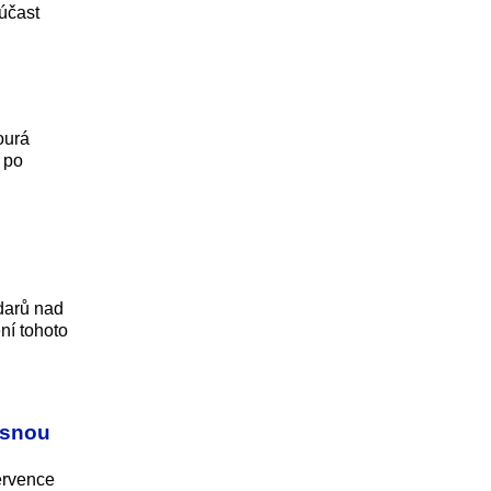
 účast
ourá
 po
i
darů nad
ní tohoto
asnou
ervence