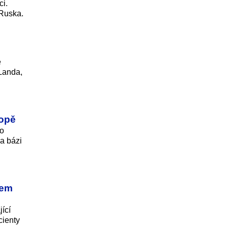
ci.
 Ruska.
ě
 Landa,
ropě
bo
a bázi
rem
ící
cienty