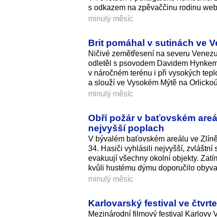
s odkazem na zpěvaččinu rodinu web
minulý měsíc
Brit pomáhal v sutinách ve 
Ničivé zemětřesení na severu Venezuel
odletěl s psovodem Davidem Hynkem. P
v náročném terénu i při vysokých tepl
a slouží ve Vysokém Mýtě na Orlicko
minulý měsíc
Obří požár v baťovském areálu
nejvyšší poplach
V bývalém baťovském areálu ve Zlíně
34. Hasiči vyhlásili nejvyšší, zvlášt
evakuují všechny okolní objekty. Zatí
kvůli hustému dýmu doporučilo obyvat
minulý měsíc
Karlovarský festival ve čtvr
Mezinárodní filmový festival Karlovy