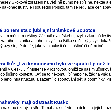
řinese? Skokové zdražení na většině pump nejspíš ne, někde a
o nakonec ilustruje i sousední Polsko, tam se regulace cen zbavi
íká bohemista o jubilejní Šrámkově Sobotce
lavním městem češtiny. Zákoutí mateřského jazyka zkoumá festiv
terárního historika a bohemisty Jana Bílka se český jazyk dokáž
razy stejně dobře, jako v minulosti čelil ruštině či němčině.
ervítků: „I za komunismu bylo ve sportu líp než t
entů v Česku Jiří Müller se v rozhovoru ohlíží za našim účinko
 do širšího kontextu. „Ať se to někomu líbí nebo ne, žádná vláda
o jeho infrastrukturu a zázemí, o sportování dětí a podmínky, kt
mahawky, mají odstrašit Rusko
nákupu řízených střel Tomahawk středního doletu a jejich roz