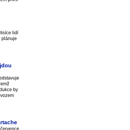
síce lidí
ý plánuje
 jdou
edstavuje
ičemž
odukce by
dovozem
artache
. července