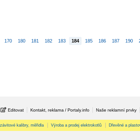
170
180
181
182
183
184
185
186
187
190
Editovat
Kontakt, reklama / Portaly.info
Naše reklamní prvky
 závitové kalibry, měřidla
Výroba a prodej elektrokotlů
Dřevěné a plasto