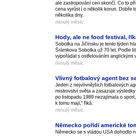
ale zastropování cen skončí. Co to p
cena vyrůst i o několik korun. Dobře t
několika dny.
minulý měsíc
Hody, ale ne food festival, ř
Sobotka na Jičínsku je tento týden h
Šrámkova Sobotka už 70 let. Podle li
vypořádat s ostřelováním anglickými vý
minulý měsíc
Vlivný fotbalový agent bez s
Jeden z nejvlivnějších fotbalových ag
mistrovství světa a zasazuje výsledky
po listopadu 1989 nezajímala o sport, 
k tomu mají,“ říká.
minulý měsíc
Německo pořídí americké to
Německo se s vládou USA dohodlo na 