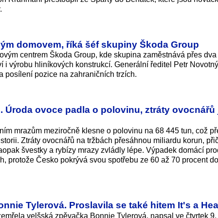
.
uhým domovem, říká šéf skupiny Škoda Group
čovým centrem Škoda Group, kde skupina zaměstnává přes dva ti
tví i výrobu hliníkových konstrukcí. Generální ředitel Petr Novotn
a posílení pozice na zahraničních trzích.
. Úroda ovoce padla o polovinu, ztráty ovocnářů
rním mrazům meziročně klesne o polovinu na 68 445 tun, což př
storii. Ztráty ovocnářů na tržbách přesáhnou miliardu korun, př
naopak švestky a rybízy mrazy zvládly lépe. Výpadek domácí pr
ch, protože Česko pokrývá svou spotřebu ze 60 až 70 procent 
nie Tylerová. Proslavila se také hitem It's a He
zemřela velšská zpěvačka Bonnie Tylerová, napsal ve čtvrtek 9