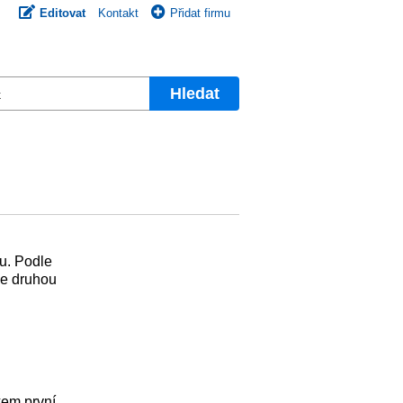
Editovat
Kontakt
Přidat firmu
Hledat
ou. Podle
je druhou
kem první