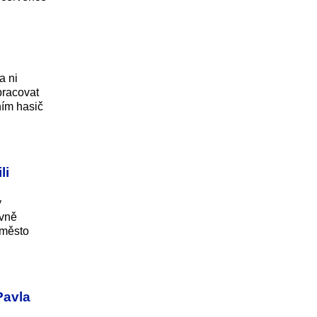
a ni
pracovat
ním hasič
li
y
ivně
 město
Pavla