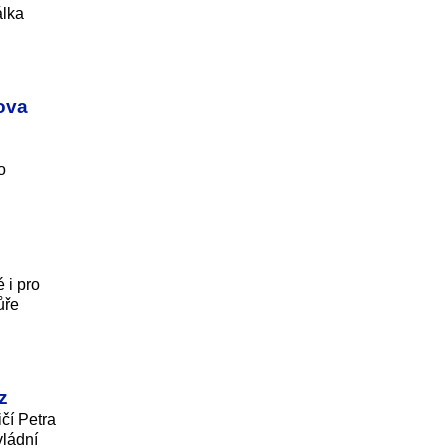
álka
lova
o
 i pro
ůře
z
čí Petra
vládní