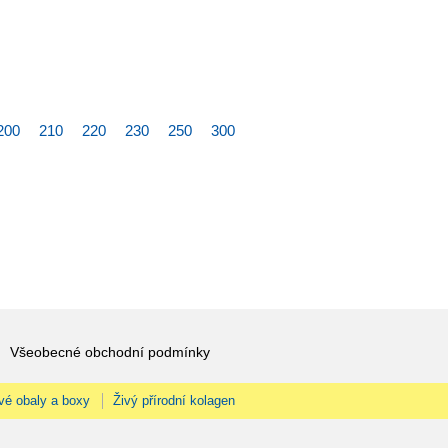
200
210
220
230
250
300
Všeobecné obchodní podmínky
vé obaly a boxy
Živý přírodní kolagen