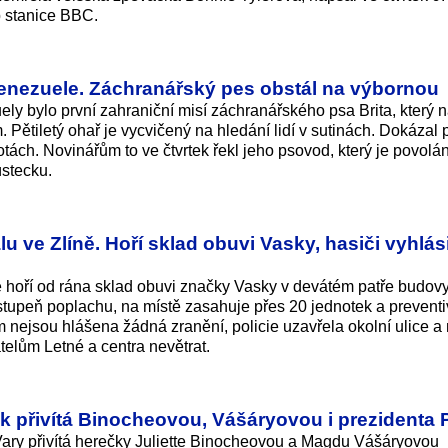
 stanice BBC.
Venezuele. Záchranářský pes obstál na výbornou
y bylo první zahraniční misí záchranářského psa Brita, který n
ětiletý ohař je vycvičený na hledání lidí v sutinách. Dokázal 
otách. Novinářům to ve čtvrtek řekl jeho psovod, který je povolá
ústecku.
 ve Zlíně. Hoří sklad obuvi Vasky, hasiči vyhlási
 hoří od rána sklad obuvi značky Vasky v devátém patře budov
ní stupeň poplachu, na místě zasahuje přes 20 jednotek a prevent
m nejsou hlášena žádná zranění, policie uzavřela okolní ulice a
elům Letné a centra nevětrat.
tek přivítá Binocheovou, Vášáryovou i prezidenta 
 Vary přivítá herečky Juliette Binocheovou a Magdu Vášáryovou