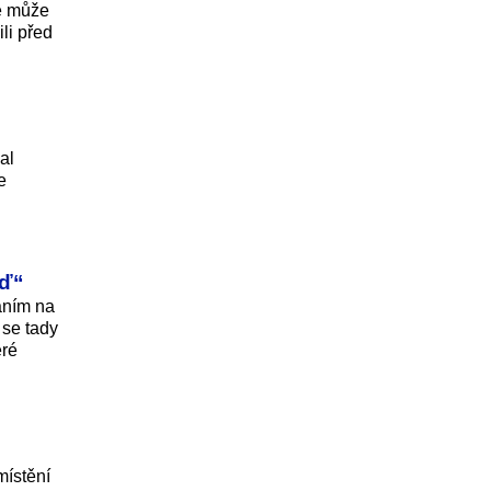
le může
li před
al
e
eď“
váním na
 se tady
eré
místění