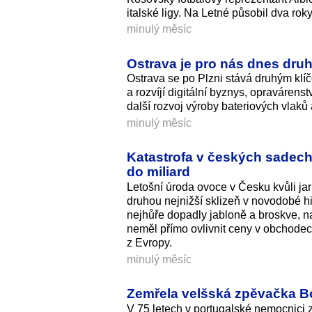
italské ligy. Na Letné působil dva roky
minulý měsíc
Ostrava je pro nás dnes dr
Ostrava se po Plzni stává druhým klí
a rozvíjí digitální byznys, opravárens
další rozvoj výroby bateriových vlaků 
minulý měsíc
Katastrofa v českých sadech
do miliard
Letošní úroda ovoce v Česku kvůli ja
druhou nejnižší sklizeň v novodobé hi
nejhůře dopadly jabloně a broskve, 
neměl přímo ovlivnit ceny v obchode
z Evropy.
minulý měsíc
Zemřela velšská zpěvačka Bon
V 75 letech v portugalské nemocnici 