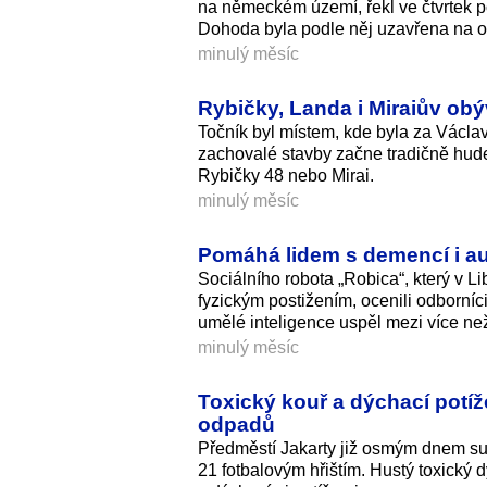
na německém území, řekl ve čtvrtek p
Dohoda byla podle něj uzavřena na ok
minulý měsíc
Rybičky, Landa i Miraiův obýv
Točník byl místem, kde byla za Václav
zachovalé stavby začne tradičně hude
Rybičky 48 nebo Mirai.
minulý měsíc
Pomáhá lidem s demencí i aut
Sociálního robota „Robica“, který v 
fyzickým postižením, ocenili odborní
umělé inteligence uspěl mezi více ne
minulý měsíc
Toxický kouř a dýchací potí
odpadů
Předměstí Jakarty již osmým dnem sužu
21 fotbalovým hřištím. Hustý toxický 