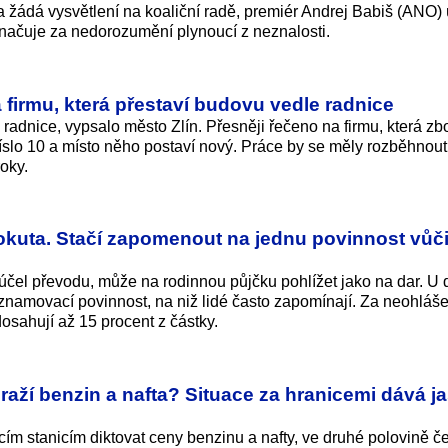
ý a žádá vysvětlení na koaliční radě, premiér Andrej Babiš (ANO)
značuje za nedorozumění plynoucí z neznalosti.
 firmu, která přestaví budovu vedle radnice
 radnice, vypsalo město Zlín. Přesněji řečeno na firmu, která zb
lo 10 a místo něho postaví nový. Práce by se měly rozběhnout
oky.
pokuta. Stačí zapomenout na jednu povinnost vůč
čel převodu, může na rodinnou půjčku pohlížet jako na dar. U 
znamovací povinnost, na niž lidé často zapomínají. Za neohláše
dosahují až 15 procent z částky.
raží benzin a nafta? Situace za hranicemi dává j
cím stanicím diktovat ceny benzinu a nafty, ve druhé polovině č