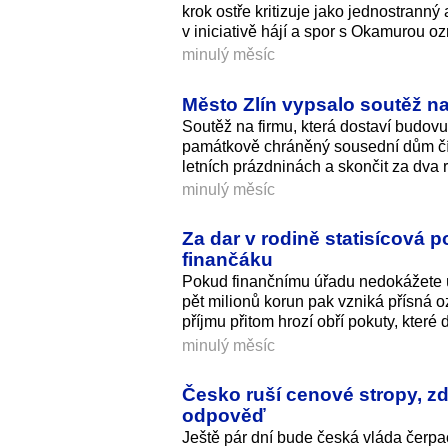
krok ostře kritizuje jako jednostrann
v iniciativě hájí a spor s Okamurou o
minulý měsíc
Město Zlín vypsalo soutěž na
Soutěž na firmu, která dostaví budovu
památkově chráněný sousední dům čís
letních prázdninách a skončit za dva r
minulý měsíc
Za dar v rodině statisícová 
finančáku
Pokud finančnímu úřadu nedokážete ú
pět milionů korun pak vzniká přísná o
příjmu přitom hrozí obří pokuty, které 
minulý měsíc
Česko ruší cenové stropy, zd
odpověď
Ještě pár dní bude česká vláda čerpa