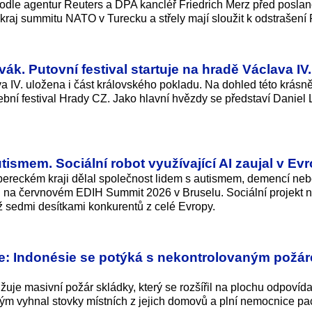
odle agentur Reuters a DPA kancléř Friedrich Merz před poslan
raj summitu NATO v Turecku a střely mají sloužit k odstrašení
ák. Putovní festival startuje na hradě Václava IV.
a IV. uložena i část královského pokladu. Na dohled této krásn
bní festival Hrady CZ. Jako hlavní hvězdy se představí Daniel
ismem. Sociální robot využívající AI zaujal v Ev
Libereckém kraji dělal společnost lidem s autismem, demencí ne
ci na červnovém EDIH Summit 2026 v Bruselu. Sociální projekt n
ž sedmi desítkami konkurentů z celé Evropy.
že: Indonésie se potýká s nekontrolovaným požá
je masivní požár skládky, který se rozšířil na plochu odpovídaj
dým vyhnal stovky místních z jejich domovů a plní nemocnice pa