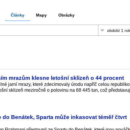
Články
Mapy
Obrázky
rním mrazům klesne letošní sklizeň o 44 procent
lné jarní mrazy, které zdecimovaly úrodu napříč celou republik
šní sklizeň meziročně o polovinu na 68 445 tun, což představu
 do Benátek, Sparta může inkasovat téměř čtvrt
on Rrahmani přestoupil ze Sparty do Benátek, které jsou nováč