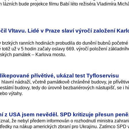
h lázních bude projekce filmu Babí léto režiséra Vladimíra Mich
l Vltavu. Lidé v Praze slaví výročí založení Kar
 v brzkých ranních hodinách probudila do dunění bubnů početné
 totiž už v 5 hodin začaly oslavy 669. výročí položení základníh
ských památek – Karlova mostu.
ikepované přívětivé, ukázal test Tyfloservisu
lavní nádraží, včetně památkově chráněné budovy, je přívětivé
státní budovy, tedy do úrovně bezbariérových nástupišť, se i h
ebo výtahy.
í z USA jsem nevěděl. SPD kritizuje přesun peně
iznal, že nebyl předem informován o rozhodnutí ministra zahrani
tředky na nákup amerických zbraní pro Ukrajinu. Zatímco SPD 